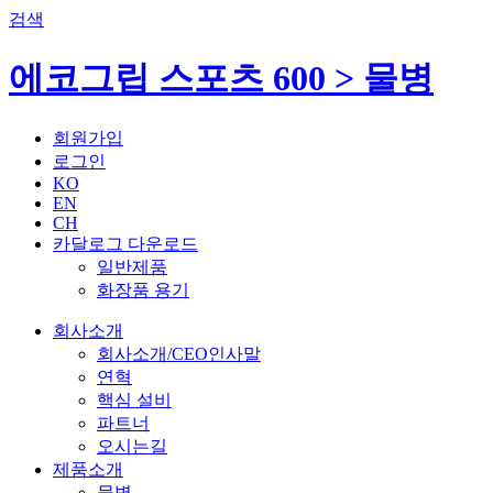
검색
에코그립 스포츠 600 > 물병
회원가입
로그인
KO
EN
CH
카달로그 다운로드
일반제품
화장품 용기
회사소개
회사소개/CEO인사말
연혁
핵심 설비
파트너
오시는길
제품소개
물병