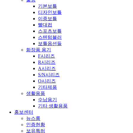
기본보틀
디자인보틀
이중보틀
빨대컵
스포츠보틀
스텐텀블러
보틀옵션들
화장품 용기
F시리즈
R시리즈
A시리즈
S/N시리즈
O시리즈
기타제품
생활용품
수납용기
기타 생활용품
홍보센터
뉴스룸
인증현황
보유특허