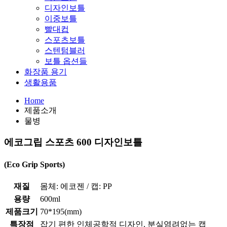
디자인보틀
이중보틀
빨대컵
스포츠보틀
스텐텀블러
보틀 옵션들
화장품 용기
생활용품
Home
제품소개
물병
에코그립 스포츠 600
디자인보틀
(Eco Grip Sports)
재질
몸체: 에코젠 / 캡: PP
용량
600ml
제품크기
70*195(mm)
특장점
잡기 편한 인체공학적 디자인, 분실염려없는 캡