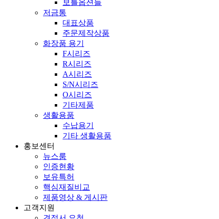
보틀옵션들
저금통
대표상품
주문제작상품
화장품 용기
F시리즈
R시리즈
A시리즈
S/N시리즈
O시리즈
기타제품
생활용품
수납용기
기타 생활용품
홍보센터
뉴스룸
인증현황
보유특허
핵심재질비교
제품영상 & 게시판
고객지원
견적서 요청