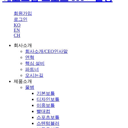
회원가입
로그인
KO
EN
CH
회사소개
회사소개/CEO인사말
연혁
핵심 설비
파트너
오시는길
제품소개
물병
기본보틀
디자인보틀
이중보틀
빨대컵
스포츠보틀
스텐텀블러