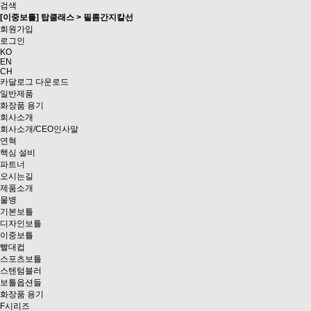
검색
[이중보틀] 탑클래스 > 필름간지칼선
회원가입
로그인
KO
EN
CH
카달로그 다운로드
일반제품
화장품 용기
회사소개
회사소개/CEO인사말
연혁
핵심 설비
파트너
오시는길
제품소개
물병
기본보틀
디자인보틀
이중보틀
빨대컵
스포츠보틀
스텐텀블러
보틀옵션들
화장품 용기
F시리즈