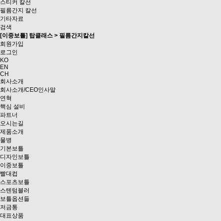
스티커 칼선
필름간지 칼선
기타자료
검색
[이중보틀] 탑클래스 > 필름간지칼선
회원가입
로그인
KO
EN
CH
회사소개
회사소개/CEO인사말
연혁
핵심 설비
파트너
오시는길
제품소개
물병
기본보틀
디자인보틀
이중보틀
빨대컵
스포츠보틀
스텐텀블러
보틀옵션들
저금통
대표상품