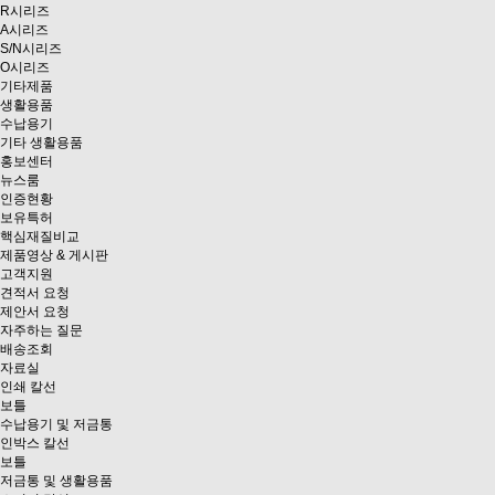
R시리즈
A시리즈
S/N시리즈
O시리즈
기타제품
생활용품
수납용기
기타 생활용품
홍보센터
뉴스룸
인증현황
보유특허
핵심재질비교
제품영상 & 게시판
고객지원
견적서 요청
제안서 요청
자주하는 질문
배송조회
자료실
인쇄 칼선
보틀
수납용기 및 저금통
인박스 칼선
보틀
저금통 및 생활용품