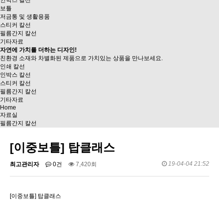
인박스 칼선
보틀
저금통 및 생활용품
스티커 칼선
필름간지 칼선
기타자료
자연에 가치를 더하는 디자인!
친환경 소재와 차별화된 제품으로
가치있는 상품을 만나보세요.
인쇄 칼선
인박스 칼선
스티커 칼선
필름간지 칼선
기타자료
Home
자료실
필름간지 칼선
[이중보틀] 탑클래스
19-04-04 21:52
최고관리자
0건
7,420회
[이중보틀] 탑클래스