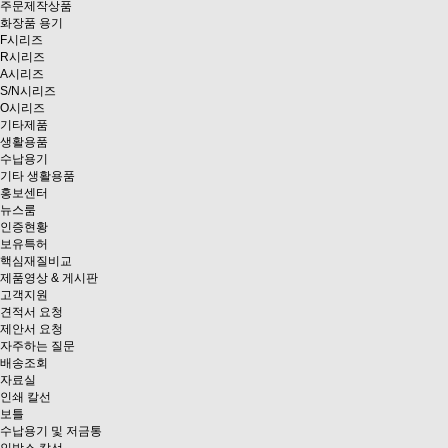
주문제작상품
화장품 용기
F시리즈
R시리즈
A시리즈
S/N시리즈
O시리즈
기타제품
생활용품
수납용기
기타 생활용품
홍보센터
뉴스룸
인증현황
보유특허
핵심재질비교
제품영상 & 게시판
고객지원
견적서 요청
제안서 요청
자주하는 질문
배송조회
자료실
인쇄 칼선
보틀
수납용기 및 저금통