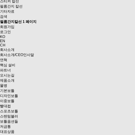
스티커 칼선
필름간지 칼선
기타자료
검색
필름간지칼선 1 페이지
회원가입
로그인
KO
EN
CH
회사소개
회사소개/CEO인사말
연혁
핵심 설비
파트너
오시는길
제품소개
물병
기본보틀
디자인보틀
이중보틀
빨대컵
스포츠보틀
스텐텀블러
보틀옵션들
저금통
대표상품