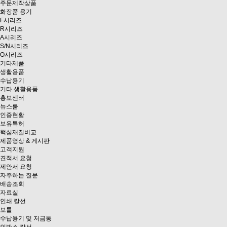
주문제작상품
화장품 용기
F시리즈
R시리즈
A시리즈
S/N시리즈
O시리즈
기타제품
생활용품
수납용기
기타 생활용품
홍보센터
뉴스룸
인증현황
보유특허
핵심재질비교
제품영상 & 게시판
고객지원
견적서 요청
제안서 요청
자주하는 질문
배송조회
자료실
인쇄 칼선
보틀
수납용기 및 저금통