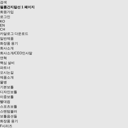
검색
필름간지칼선 1 페이지
회원가입
로그인
KO
EN
CH
카달로그 다운로드
일반제품
화장품 용기
회사소개
회사소개/CEO인사말
연혁
핵심 설비
파트너
오시는길
제품소개
물병
기본보틀
디자인보틀
이중보틀
빨대컵
스포츠보틀
스텐텀블러
보틀옵션들
화장품 용기
F시리즈