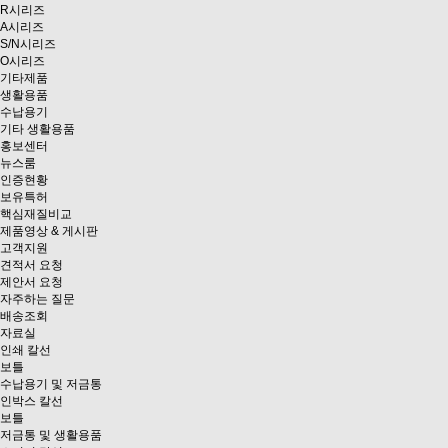
R시리즈
A시리즈
S/N시리즈
O시리즈
기타제품
생활용품
수납용기
기타 생활용품
홍보센터
뉴스룸
인증현황
보유특허
핵심재질비교
제품영상 & 게시판
고객지원
견적서 요청
제안서 요청
자주하는 질문
배송조회
자료실
인쇄 칼선
보틀
수납용기 및 저금통
인박스 칼선
보틀
저금통 및 생활용품